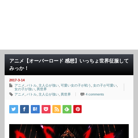
アニメ【オーバーロード 感想】いっちょ世界征服して
みっか！
2017-3-14
アニメ
,
バトル
,
主人公が強い
,
可愛い女の子が戦う
,
女の子が可愛い
,
女の子が強い
,
異世界
アニメ
,
バトル
,
主人公が強い
,
異世界
4 comments