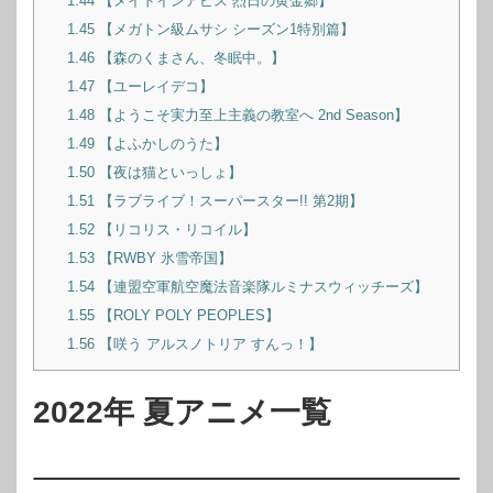
1.44
【メイドインアビス 烈日の黄金郷】
1.45
【メガトン級ムサシ シーズン1特別篇】
1.46
【森のくまさん、冬眠中。】
1.47
【ユーレイデコ】
1.48
【ようこそ実力至上主義の教室へ 2nd Season】
1.49
【よふかしのうた】
1.50
【夜は猫といっしょ】
1.51
【ラブライブ！スーパースター!! 第2期】
1.52
【リコリス・リコイル】
1.53
【RWBY 氷雪帝国】
1.54
【連盟空軍航空魔法音楽隊ルミナスウィッチーズ】
1.55
【ROLY POLY PEOPLES】
1.56
【咲う アルスノトリア すんっ！】
2022年 夏アニメ一覧