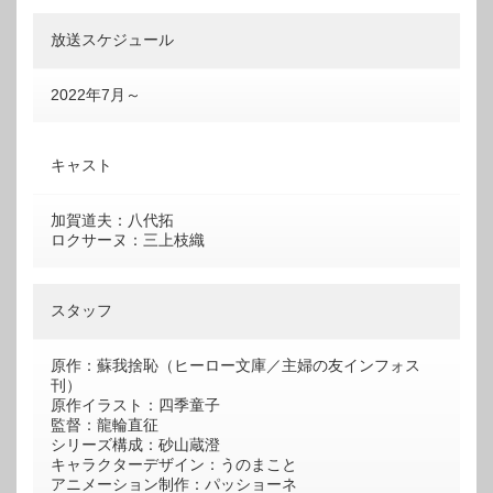
放送スケジュール
2022年7月～
キャスト
加賀道夫：八代拓
ロクサーヌ：三上枝織
スタッフ
原作：蘇我捨恥（ヒーロー文庫／主婦の友インフォス
刊）
原作イラスト：四季童子
監督：龍輪直征
シリーズ構成：砂山蔵澄
キャラクターデザイン：うのまこと
アニメーション制作：パッショーネ