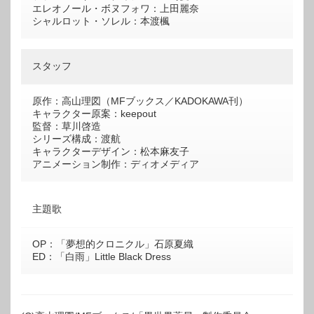
エレオノール・ボヌフォワ：上田麗奈
シャルロット・ソレル：本渡楓
スタッフ
原作：高山理図（MFブックス／KADOKAWA刊）
キャラクター原案：keepout
監督：草川啓造
シリーズ構成：渡航
キャラクターデザイン：松本麻友子
アニメーション制作：ディオメディア
主題歌
OP：「夢想的クロニクル」石原夏織
ED：「白雨」Little Black Dress