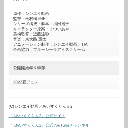
原作：シンエイ動画
監督：松村樹里亜
シリーズ構成・脚本：福田裕子
キャラクター原案：まついあや
美術監督：近藤達弥
音楽：東大路 憲太
アニメーション制作：シンエイ動画／TIA
企画協力：ブルーシールアイスクリーム
公開開始年＆季節
2022夏アニメ
(C)シンエイ動画／あいすくりんｓ2
『iiiあいすくりん2』公式サイト
『iiiあいすくりん2』公式YouTubeチャンネル