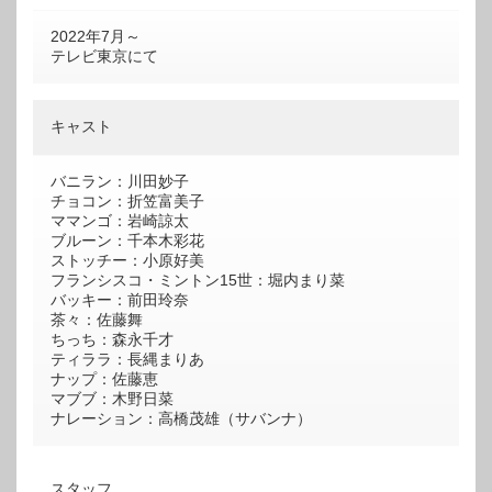
2022年7月～
テレビ東京にて
キャスト
バニラン：川田妙子
チョコン：折笠富美子
ママンゴ：岩崎諒太
ブルーン：千本木彩花
ストッチー：小原好美
フランシスコ・ミントン15世：堀内まり菜
バッキー：前田玲奈
茶々：佐藤舞
ちっち：森永千才
ティララ：長縄まりあ
ナップ：佐藤恵
マブブ：木野日菜
ナレーション：高橋茂雄（サバンナ）
スタッフ