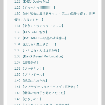
1.28
【D4DJ Double Mix】
1.29
【てっぺんっ!!!!!!!!!!!!!!!】
1.30
【転生賢者の異世界ライフ ～第二の職業を得て、世界
最強になりました～】
1.31
【東京ミュウミュウ にゅ～♡】
1.32
【Dr.STONE 龍水】
1.33
【BASTARD!!―暗黒の破壊神―】
1.34
【はたらく魔王さま！！】
1.35
【ハナビちゃんは遅れがち】
1.36
【BanG Dream! Morfonication】
1.37
【風都探偵】
1.38
【ブッチギレ！】
1.39
【プリマドール】
1.40
【惑星のさみだれ】
1.41
【マブラヴ オルタネイティヴ（再放送）】
1.42
【継母の連れ子が元カノだった】
1.43
【むさしの！】