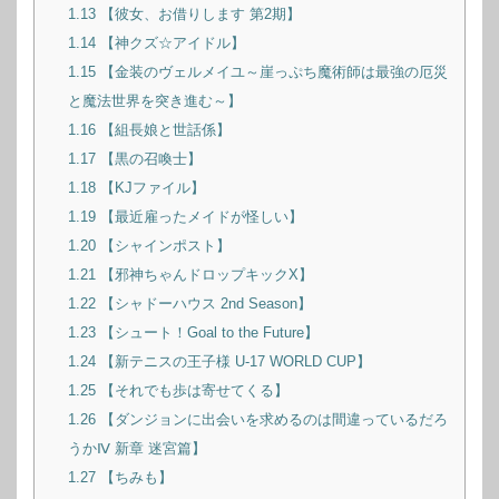
1.13
【彼女、お借りします 第2期】
1.14
【神クズ☆アイドル】
1.15
【金装のヴェルメイユ～崖っぷち魔術師は最強の厄災
と魔法世界を突き進む～】
1.16
【組長娘と世話係】
1.17
【黒の召喚士】
1.18
【KJファイル】
1.19
【最近雇ったメイドが怪しい】
1.20
【シャインポスト】
1.21
【邪神ちゃんドロップキックX】
1.22
【シャドーハウス 2nd Season】
1.23
【シュート！Goal to the Future】
1.24
【新テニスの王子様 U-17 WORLD CUP】
1.25
【それでも歩は寄せてくる】
1.26
【ダンジョンに出会いを求めるのは間違っているだろ
うかⅣ 新章 迷宮篇】
1.27
【ちみも】