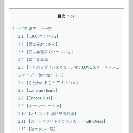
目次
[
hide
]
1
2022年 夏アニメ一覧
1.1
【iiiあいすくりん2】
1.2
【異世界おじさん】
1.3
【異世界迷宮でハーレムを】
1.4
【異世界薬局】
1.5
【うたの☆プリンスさまっ♪ マジLOVEスターリッシュ
ツアーズ ～旅の始まり～】
1.6
【うたわれるもの 二人の白皇】
1.7
【Extreme Hearts】
1.8
【Engage Kiss】
1.9
【オーバーロードIV】
1.10
【オリエント 淡路島激闘編】
1.11
【カードファイト!! ヴァンガード will+Dress】
1.12
【賭ケグルイ双】